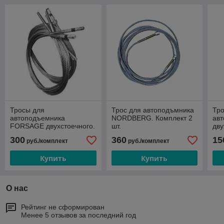
Тросы для
Трос для автоподъмника
Тро
автоподъемника
NORDBERG. Комплект 2
ав
FORSAGE двухстоечного.
шт.
дву
Комплект. 2 шт.
гид
300
360
15
руб./комплект
руб./комплект
Купить
Купить
О нас
Рейтинг не сформирован
Менее 5 отзывов за последний год