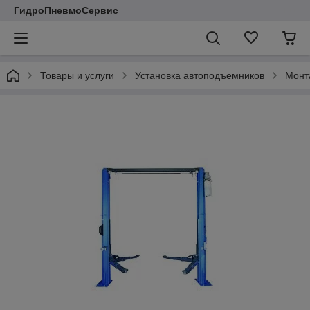
ГидроПневмоСервис
Товары и услуги
Установка автоподъемников
Монт