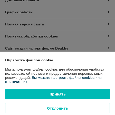
Доставка и оплата
График работы
Полная версия сайта
Политика обработки cookies
Сайт создан на платформе Deal.by
Обработка файлов cookie
Информация для покупателя
Мы используем файлы cookies для обеспечения удобства
Индивидуальный предприниматель:
Индивидуальный
пользователей портала и предоставления персональных
предприниматель Зубов Константин Петрович
рекомендаций.
Вы можете настроить файлы cookies или
220090 г. Минск, Логойский тракт, 21А-10
отключить их.
Регистрационный номер ЕГР: 192435356
Принять
УНП: 192435356
Регистрационный орган: Минский горисполком
Отклонить
Дата регистрации компании: 02.03.2015